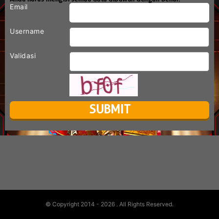
Email
Username
Validasi
© Copyright 2014 - 2026
. All Rights Reserved.