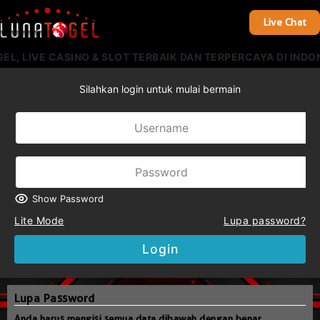
Live Chat
, LIVE CASINO & SLOT TERBAIK DAN TERPERCAYA DI INDON
Silahkan login untuk mulai bermain
Show Password
Lite Mode
Lupa password?
Login
Lupa Password
Anda harus mengisi semua data dibawah dengan benar.